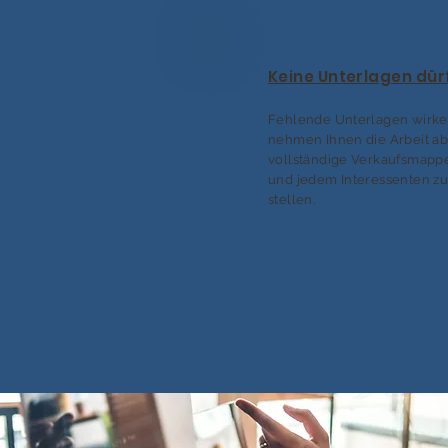
Keine Unterlagen dür
Fehlende Unterlagen wirken
nehmen Ihnen die Arbeit ab
vollständige Verkaufsmappe
und jedem Interessenten z
stellen.