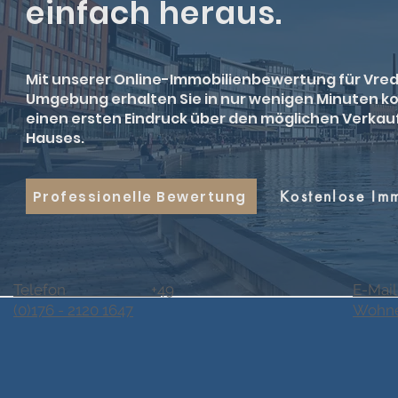
einfach heraus.
Mit unserer Online-Immobilienbewertung für Vre
Umgebung erhalten Sie in nur wenigen Minuten k
einen ersten Eindruck über den möglichen Verkau
Hauses.
Professionelle Bewertung
Kostenlose Im
Telefon +49
E-Mail
(0)176 - 2120 1647
Wohne