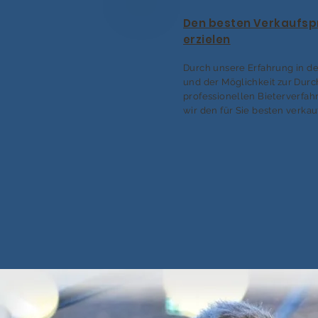
Den besten Verkaufsp
erzielen
Durch unsere Erfahrung in de
und der Möglichkeit zur Dur
professionellen Bieterverfah
wir den für Sie besten verkau