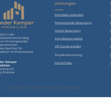
Leistungen
Immobilie verk
aufen
Professionelle Bewertung
Online Bewertung
 2011 in der
bilienbranche tätig,
Immobilienangebot
 wir Ihr kompetenter
persönlicher
VIP Kunde werden
rechpartner für
bilien im Münsterland.
Projektentwicklung
eder Kemper
Käuferfinder
obilien
enweg 11A
55 Münster
Copyright © 2023 Frieder Kemper Immobilien