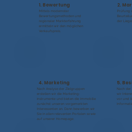
1. Bewertung
2. Ma
Mittels modernster
Prüfung 
Bewertungsmethoden und
Beurteil
regionaler Markterfahrung
der Liege
ermitteln wir den möglichen
Verkaufspreis.
4. Marketing
5. Be
Nach Analyse der Zielgruppen
Nach der 
erstellen wir die Marketing-
wir Inter
instrumente und bieten die Immobilie
vor und l
zunächst unseren vorgemerkten
Informati
Interessenten an. Dann bewerben wir
Sie in allen relevanten Portalen sowie
auf unserer Homepage.