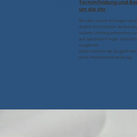
Terminfindung und Be
um die Uhr
Bei den vielen Anfragen ist e
Arbeit ein erhöhter Aufwand 
vollem Umfang antworten zu
auf spezielle Fragen schnell
reagieren.
Dafür sind wir da. Es geht kei
ohne Problembehandlung!