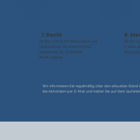
7. Recht
8. St
Käufer-Check mit Reservation und
Käufer un
Überprüfung des Kaufvertrags.
in allen 
Begleitung zur notariellen
Belangen
Beurkundung
Wir informieren Sie regelmäßig über den aktuellen Stand
die Aktivitäten per E-Mail und halten Sie auf dem laufend