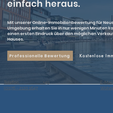
einfach heraus.
Mit unserer Online-Immobilienbewertung für Neu
Umgebung erhalten Sie in nur wenigen Minuten k
einen ersten Eindruck über den möglichen Verkau
Hauses.
Professionelle Bewertung
Kostenlose Im
Telefon +49
E-Mail
(0)176 - 2120 1647
Wohne