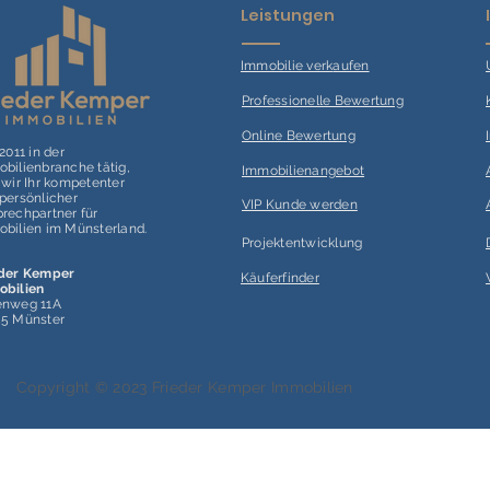
Leistungen
Immobilie verk
aufen
Professionelle Bewertung
Online Bewertung
 2011 in der
bilienbranche tätig,
Immobilienangebot
 wir Ihr kompetenter
persönlicher
VIP Kunde werden
rechpartner für
bilien im Münsterland.
Projektentwicklung
eder Kemper
Käuferfinder
obilien
enweg 11A
55 Münster
Copyright © 2023 Frieder Kemper Immobilien