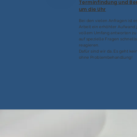
Terminfindung und Be
um die Uhr
Bei den vielen Anfragen ist e
Arbeit ein erhöhter Aufwand 
vollem Umfang antworten zu
auf spezielle Fragen schnell
reagieren.
Dafür sind wir da. Es geht kei
ohne Problembehandlung!