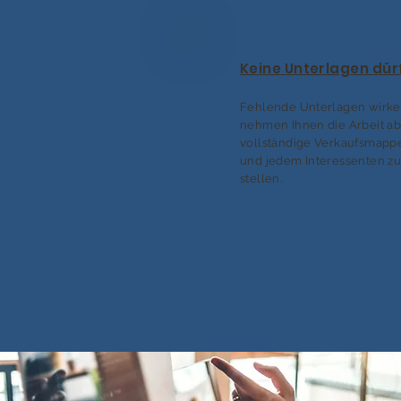
Keine Unterlagen dür
Fehlende Unterlagen wirken
nehmen Ihnen die Arbeit ab
vollständige Verkaufsmappe
und jedem Interessenten z
stellen.