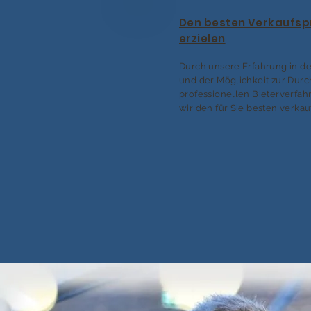
Den besten Verkaufsp
erzielen
Durch unsere Erfahrung in de
und der Möglichkeit zur Dur
professionellen Bieterverfah
wir den für Sie besten verkau