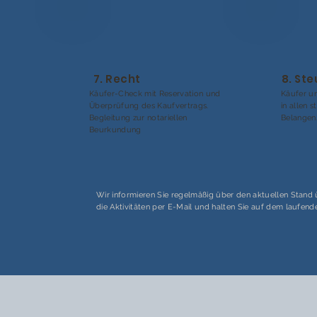
7. Recht
8. St
Käufer-Check mit Reservation und
Käufer un
Überprüfung des Kaufvertrags.
in allen 
Begleitung zur notariellen
Belangen
Beurkundung
Wir informieren Sie regelmäßig über den aktuellen Stand
die Aktivitäten per E-Mail und halten Sie auf dem laufend