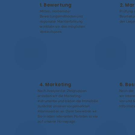
1. Bewertung
2. Ma
Mittels modernster
Prüfung 
Bewertungsmethoden und
Beurteil
regionaler Markterfahrung
der Liege
ermitteln wir den möglichen
Verkaufspreis.
4. Marketing
5. Be
Nach Analyse der Zielgruppen
Nach der 
erstellen wir die Marketing-
wir Inter
instrumente und bieten die Immobilie
vor und l
zunächst unseren vorgemerkten
Informati
Interessenten an. Dann bewerben wir
Sie in allen relevanten Portalen sowie
auf unserer Homepage.