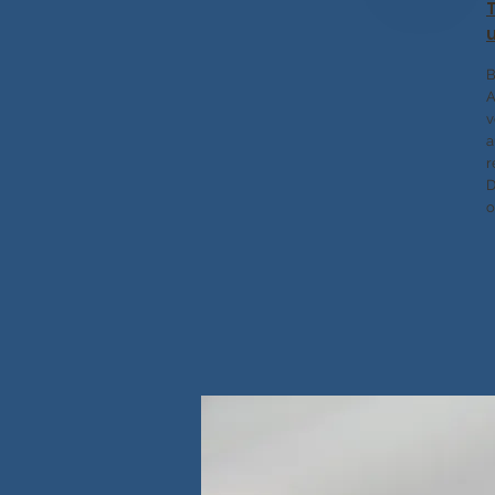
B
A
v
a
r
D
o