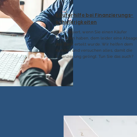
Käuferhilfe bei Finanzierungs-
schwierigkeiten
Was passiert, wenn Sie einen Käufer
gefunden haben, dem leider eine Absag
der Bank erteilt wurde. Wir helfen dem
Kunden und versuchen alles, damit die
Finanzierung gelingt. Tun Sie das auch?