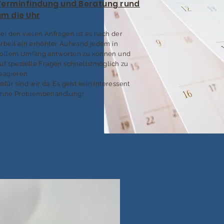
Terminfindung und Beratung rund
um die Uhr
ei den vielen Anfragen ist es nach der
rbeit ein erhöhter Aufwand jedem in
ollem Umfang antworten zu können und
uf spezielle Fragen schnellstmöglich zu
eagieren.
afür sind wir da. Es geht kein Interessent
hne Problembehandlung!