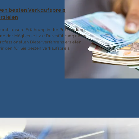
Den besten Verkaufspreis
erzielen
urch unsere Erfahrung in der Preisfindung
nd der Möglichkeit zur Durchführung eines
rofessionellen Bieterverfahrens erzielen
ir den für Sie besten verkaufspreis.