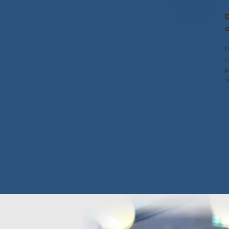
D
u
p
w