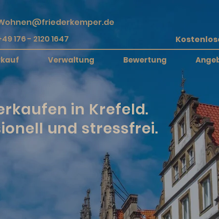
Wohnen@friederkemper.de
+49 176 - 2120 1647
rkauf
Verwaltung
Bewertung
Ange
rkaufen in Krefeld.
ionell und stressfrei.