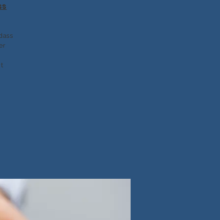
ss
dass
er
t