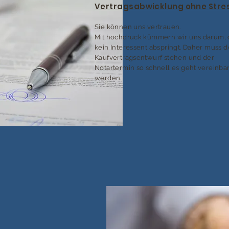
Vertragsabwicklung ohne Stre
Sie können uns vertrauen.
Mit hochdruck kümmern wir uns darum, 
kein Interessent abspringt. Daher muss d
Kaufvertragsentwurf stehen und der
Notartermin so schnell es geht vereinbar
werden.