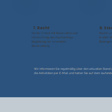
7. Recht
8. St
Käufer-Check mit Reservation und
Käufer un
Überprüfung des Kaufvertrags.
in allen 
Begleitung zur notariellen
Belangen
Beurkundung
Wir informieren Sie regelmäßig über den aktuellen Stand
die Aktivitäten per E-Mail und halten Sie auf dem laufend