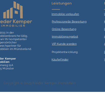
Leistungen
Immobilie verk
aufen
Professionelle Bewertung
Online Bewertung
 2011 in der
bilienbranche tätig,
Immobilienangebot
 wir Ihr kompetenter
persönlicher
VIP Kunde werden
rechpartner für
bilien im Münsterland.
Projektentwicklung
eder Kemper
Käuferfinder
obilien
enweg 11A
55 Münster
Copyright © 2023 Frieder Kemper Immobilien