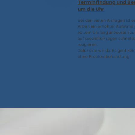
Terminfindung und Be
um die Uhr
Bei den vielen Anfragen ist e
Arbeit ein erhöhter Aufwand 
vollem Umfang antworten zu
auf spezielle Fragen schnell
reagieren.
Dafür sind wir da. Es geht kei
ohne Problembehandlung!