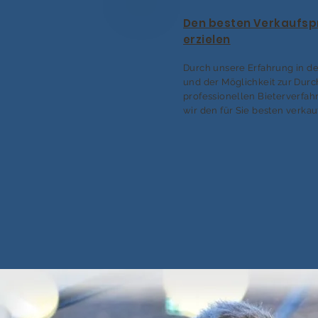
Den besten Verkaufsp
erzielen
Durch unsere Erfahrung in de
und der Möglichkeit zur Dur
professionellen Bieterverfah
wir den für Sie besten verkau