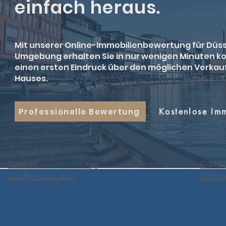
einfach heraus.
Mit unserer Online-Immobilienbewertung für Düss
Umgebung erhalten Sie in nur wenigen Minuten k
einen ersten Eindruck über den möglichen Verkau
Hauses.
Professionelle Bewertung
Kostenlose Im
Telefon +49
E-Mail
(0)176 - 2120 1647
Wohne