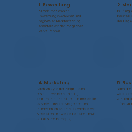
1. Bewertung
2. Ma
Mittels modernster
Prüfung 
Bewertungsmethoden und
Beurteil
regionaler Markterfahrung
der Liege
ermitteln wir den möglichen
Verkaufspreis.
4. Marketing
5. Be
Nach Analyse der Zielgruppen
Nach der 
erstellen wir die Marketing-
wir Inter
instrumente und bieten die Immobilie
vor und l
zunächst unseren vorgemerkten
Informati
Interessenten an. Dann bewerben wir
Sie in allen relevanten Portalen sowie
auf unserer Homepage.