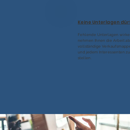
Keine Unterlagen dür
Fehlende Unterlagen wirken
nehmen Ihnen die Arbeit ab
vollständige Verkaufsmappe
und jedem Interessenten z
stellen.