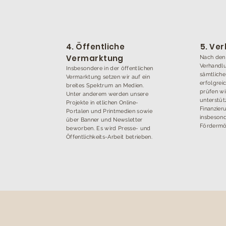
4. Öffentliche
5. Ve
Vermarktung
Nach den 
Verhandlu
Insbesondere in der öffentlichen
sämtlich
Vermarktung setzen wir auf ein
erfolgrei
breites Spektrum an Medien.
prüfen wi
Unter anderem werden unsere
unterstüt
Projekte in etlichen Online-
Finanzier
Portalen und Printmedien sowie
insbesond
über Banner und Newsletter
Fördermög
beworben. Es wird Presse- und
Öffentlichkeits-Arbeit betrieben.