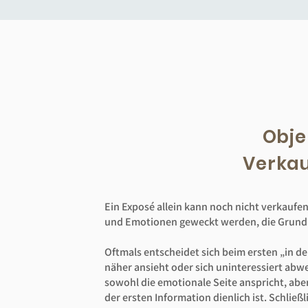
Obje
Verka
Ein Exposé allein kann noch nicht verkaufen
und Emotionen geweckt werden, die Grundlag
Oftmals entscheidet sich beim ersten „in d
näher ansieht oder sich uninteressiert abw
sowohl die emotionale Seite anspricht, aber
der ersten Information dienlich ist. Schließ