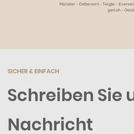
Münster - Ostbevern - Telgte - Everswi
gerloh - Oeld
SICHER & EINFACH
Schreiben Sie 
Nachricht