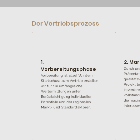
Der Vertriebsprozess
1.
2. Ma
Vorbereitungsphase
Durch un
Präsentat
Vorbereitung ist alles! Vor dem
qualitäts
Startschuss zum Vertrieb erstellen
Projekt b
wir für Sie umfangreiche
inszeniere
Wertermittlungen unter
vollständ
Berücksichtigung individueller
die maxim
Potentiale und der regionalen
Interesse
Markt- und Standortfaktoren.