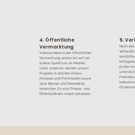
4. Öffentliche
5. Ve
Vermarktung
Nach den 
Verhandlu
Insbesondere in der öffentlichen
sämtlich
Vermarktung setzen wir auf ein
erfolgrei
breites Spektrum an Medien.
prüfen wi
Unter anderem werden unsere
unterstüt
Projekte in etlichen Online-
Finanzier
Portalen und Printmedien sowie
insbesond
über Banner und Newsletter
Fördermög
beworben. Es wird Presse- und
Öffentlichkeits-Arbeit betrieben.