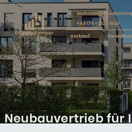
Wohnen@friederkemp
+49 176 - 2120 1647
Verkauf
Verwaltu
Neubauvertrieb für I
Ostbevern