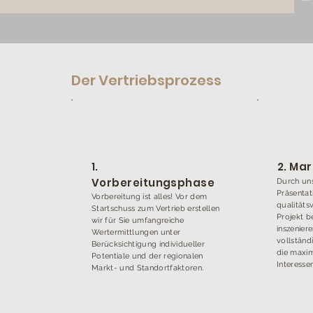
Der Vertriebsprozess
1.
2. Ma
Vorbereitungsphase
Durch un
Präsentat
Vorbereitung ist alles! Vor dem
qualitäts
Startschuss zum Vertrieb erstellen
Projekt b
wir für Sie umfangreiche
inszeniere
Wertermittlungen unter
vollständ
Berücksichtigung individueller
die maxim
Potentiale und der regionalen
Interesse
Markt- und Standortfaktoren.