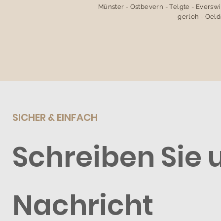
Münster - Ostbevern - Telgte - Everswi
gerloh - Oeld
SICHER & EINFACH
Schreiben Sie 
Nachricht