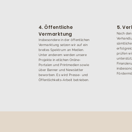
4. Öffentliche
5. Ve
Vermarktung
Nach den 
Verhandlu
Insbesondere in der öffentlichen
sämtlich
Vermarktung setzen wir auf ein
erfolgrei
breites Spektrum an Medien.
prüfen wi
Unter anderem werden unsere
unterstüt
Projekte in etlichen Online-
Finanzier
Portalen und Printmedien sowie
insbesond
über Banner und Newsletter
Fördermög
beworben. Es wird Presse- und
Öffentlichkeits-Arbeit betrieben.