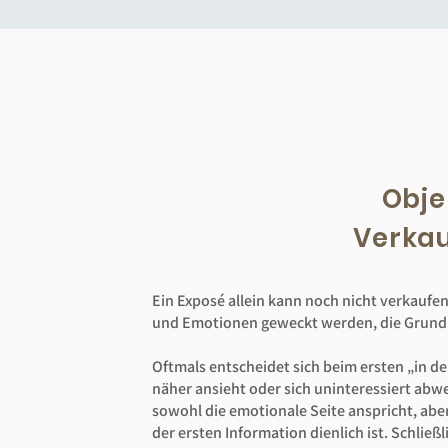
Obje
Verka
Ein Exposé allein kann noch nicht verkaufen
und Emotionen geweckt werden, die Grundlag
Oftmals entscheidet sich beim ersten „in d
näher ansieht oder sich uninteressiert abw
sowohl die emotionale Seite anspricht, aber
der ersten Information dienlich ist. Schließ