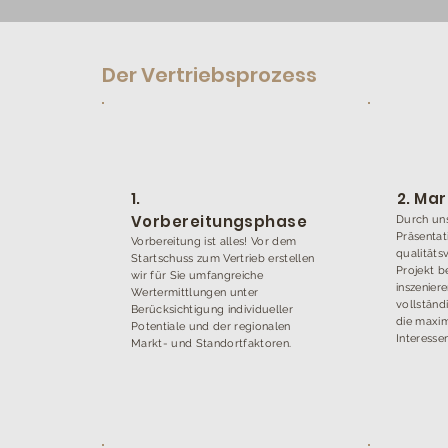
Der Vertriebsprozess
1.
2. Ma
Vorbereitungsphase
Durch un
Präsentat
Vorbereitung ist alles! Vor dem
qualitäts
Startschuss zum Vertrieb erstellen
Projekt b
wir für Sie umfangreiche
inszeniere
Wertermittlungen unter
vollständ
Berücksichtigung individueller
die maxim
Potentiale und der regionalen
Interesse
Markt- und Standortfaktoren.