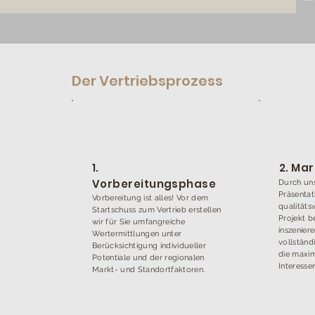
Der Vertriebsprozess
1.
2. Ma
Vorbereitungsphase
Durch un
Präsentat
Vorbereitung ist alles! Vor dem
qualitäts
Startschuss zum Vertrieb erstellen
Projekt b
wir für Sie umfangreiche
inszeniere
Wertermittlungen unter
vollständ
Berücksichtigung individueller
die maxim
Potentiale und der regionalen
Interesse
Markt- und Standortfaktoren.