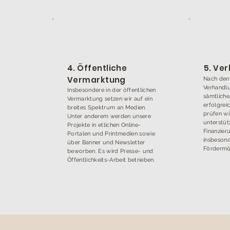
4. Öffentliche
5. Ve
Vermarktung
Nach den 
Verhandlu
Insbesondere in der öffentlichen
sämtlich
Vermarktung setzen wir auf ein
erfolgrei
breites Spektrum an Medien.
prüfen wi
Unter anderem werden unsere
unterstüt
Projekte in etlichen Online-
Finanzier
Portalen und Printmedien sowie
insbesond
über Banner und Newsletter
Fördermög
beworben. Es wird Presse- und
Öffentlichkeits-Arbeit betrieben.