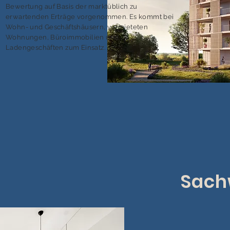
Bewertung auf Basis der marktüblich zu
erwartenden Erträge vorgenommen. Es kommt bei
Wohn- und Geschäftshäusern, vermieteten
Wohnungen, Büroimmobilien und
Ladengeschäften zum Einsatz.
Sach