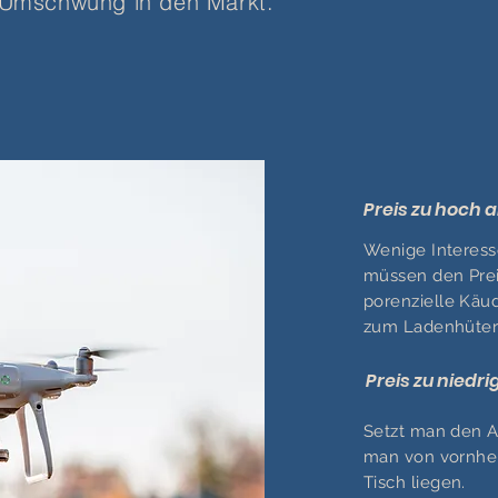
 Umschwung in den Markt.
Preis zu hoch 
Wenige Interess
müssen den Prei
porenzielle Käud
zum Ladenhüter
Preis zu niedr
Setzt man den An
man von vornhe
Tisch liegen.