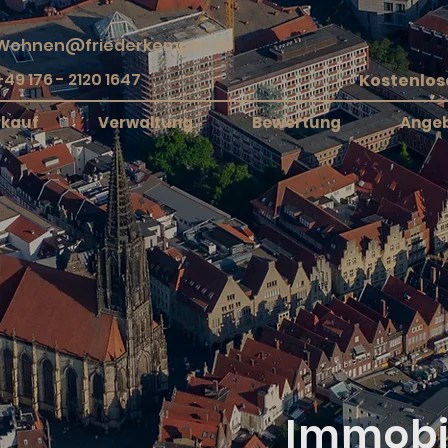
Wohnen@friederkemper.de
+49 176 - 2120 1647
rkauf
Verwaltung
Bewertung
Ange
Immobi