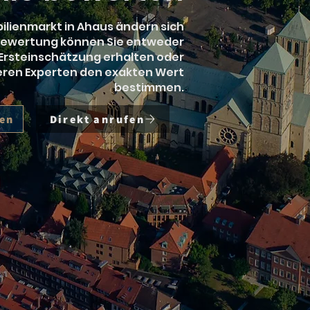
ilienmarkt in Ahaus ändern sich
 Bewertung können Sie entweder
 Ersteinschätzung erhalten oder
ren Experten den exakten Wert
bestimmen.
ten
Direkt anrufen