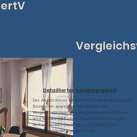
ertV
Vergleich
Detaillierter Objektvergleich
Der Ansatz dieses Verfahrens ist die Bewertung auf
Basis einer ausreichenden Anzahl von
Vergleichspreisen. Das Vergleichswert­verfahren
wird bei Grundstücken, Eigentumswohnungen,
Reihenhäusern (bedingt) und gleichartigen
Siedlungshäusern angewendet.