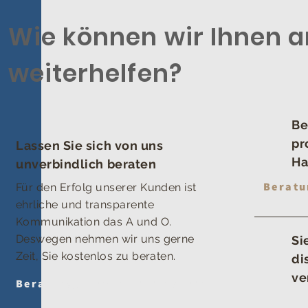
Wie können wir Ihnen 
weiterhelfen?
Be
pr
Lassen Sie sich von uns
Ha
unverbindlich beraten
Beratu
Für den Erfolg unserer Kunden ist
ehrliche und transparente
Kommunikation das A und O.
Deswegen nehmen wir uns gerne
Si
Zeit, Sie kostenlos zu beraten.
di
ve
Beratungstermin vereinbaren