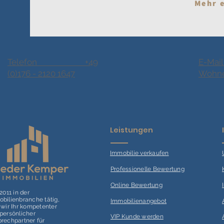
Mehr 
Telefon +49
E-Mail
(0)176 - 2120 1647
Wohne
Leistungen
Immobilie verk
aufen
Professionelle Bewertung
Online Bewertung
 2011 in der
bilienbranche tätig,
Immobilienangebot
 wir Ihr kompetenter
persönlicher
VIP Kunde werden
rechpartner für