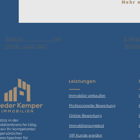
Mehr 
Telefon +49
E-Mail
(0)176 - 2120 1647
Wohne
Leistungen
Immobilie verk
aufen
Professionelle Bewertung
Online Bewertung
 2011 in der
bilienbranche tätig,
Immobilienangebot
 wir Ihr kompetenter
persönlicher
VIP Kunde werden
rechpartner für