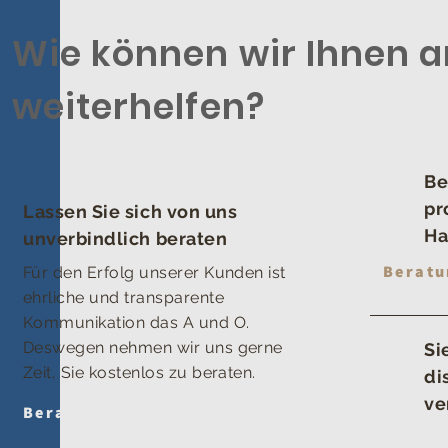
Wie können wir Ihnen 
weiterhelfen?
Be
pr
Lassen Sie sich von uns
Ha
unverbindlich beraten
Beratu
Für den Erfolg unserer Kunden ist
ehrliche und transparente
Kommunikation das A und O.
Deswegen nehmen wir uns gerne
Si
Zeit, Sie kostenlos zu beraten.
di
ve
Beratungstermin vereinbaren