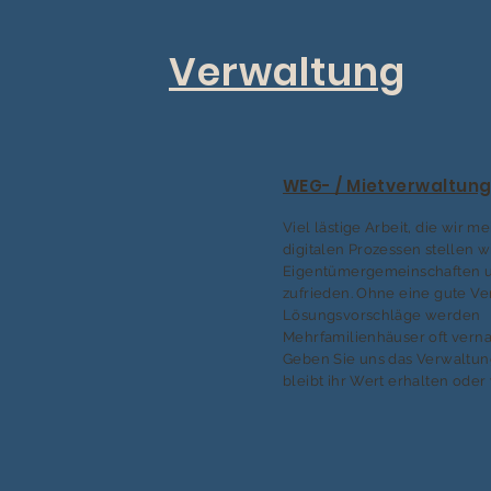
Verwaltung
WEG- / Mietverwaltun
Viel lästige Arbeit, die wir me
digitalen Prozessen stellen w
Eigentümergemeinschaften u
zufrieden. Ohne eine gute V
Lösungsvorschläge werden
Mehrfamilienhäuser oft verna
Geben Sie uns das Verwaltu
bleibt ihr Wert erhalten oder 