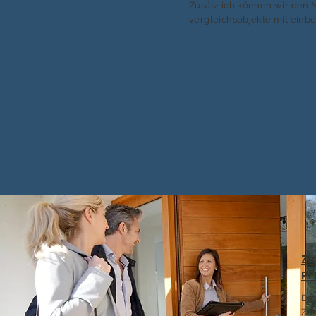
Zusätzlich können wir den 
vergleichsobjekte mit einb
Zi
Pr
Das
Zuf