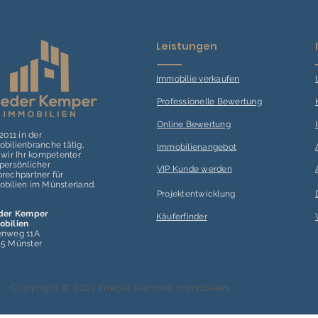
Leistungen
Immobilie verk
aufen
Professionelle Bewertung
Online Bewertung
 2011 in der
bilienbranche tätig,
Immobilienangebot
 wir Ihr kompetenter
persönlicher
VIP Kunde werden
rechpartner für
bilien im Münsterland.
Projektentwicklung
eder Kemper
Käuferfinder
obilien
enweg 11A
55 Münster
Copyright © 2023 Frieder Kemper Immobilien