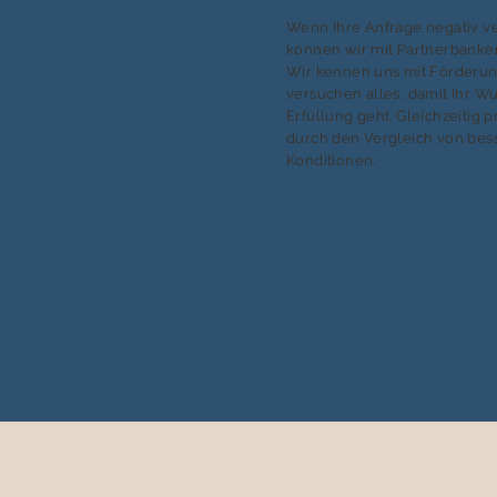
Wenn Ihre Anfrage negativ ver
können wir mit Partnerbanken
Wir kennen uns mit Förderu
versuchen alles, damit Ihr W
Erfüllung geht. Gleichzeitig p
durch den Vergleich von bes
Konditionen.