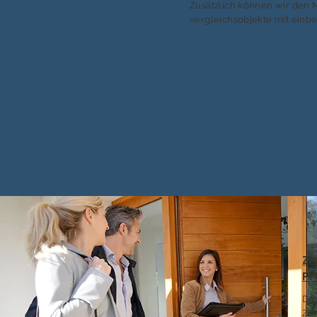
Zusätzlich können wir den 
vergleichsobjekte mit einb
Zi
Pr
Das
Zuf