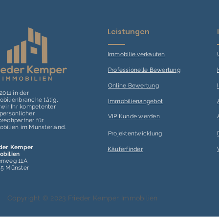
Leistungen
Immobilie verk
aufen
Professionelle Bewertung
Online Bewertung
 2011 in der
bilienbranche tätig,
Immobilienangebot
 wir Ihr kompetenter
persönlicher
VIP Kunde werden
rechpartner für
bilien im Münsterland.
Projektentwicklung
eder Kemper
Käuferfinder
obilien
enweg 11A
55 Münster
Copyright © 2023 Frieder Kemper Immobilien