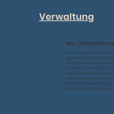
Verwaltung
WEG- / Mietverwaltun
Viel lästige Arbeit, die wir me
digitalen Prozessen stellen w
Eigentümergemeinschaften u
zufrieden. Ohne eine gute V
Lösungsvorschläge werden
Mehrfamilienhäuser oft verna
Geben Sie uns das Verwaltu
bleibt ihr Wert erhalten oder 