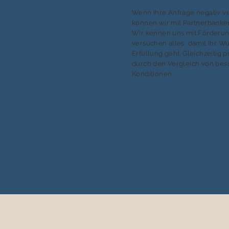
Wenn Ihre Anfrage negativ ver
können wir mit Partnerbanken
Wir kennen uns mit Förderu
versuchen alles, damit Ihr W
Erfüllung geht. Gleichzeitig p
durch den Vergleich von bes
Konditionen.