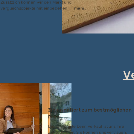
Zusätzlich können wir den Markt und
vergleichsobjekte mit einbeziehen
mehr..
.
V
Zielorientiert zum bestmöglichen
Preis
Das wichtigste beim Verkauf ist uns Ihre
Zufriedenheit. Sie können uns vertrauen,