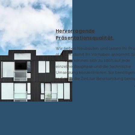
Hervorragende
Präsentationsqualität.
Wir lieben Neubauten und lassen Ihr Pro
glänzen, damit Ihr Vorhaben ankommt. S
Ihr Team können sich zu 100% auf jede
einzelne Bauphase und die technische
Umsetzung konzentrieren. Sie benötige
lediglich die Zeit zur Beurkundung beim 