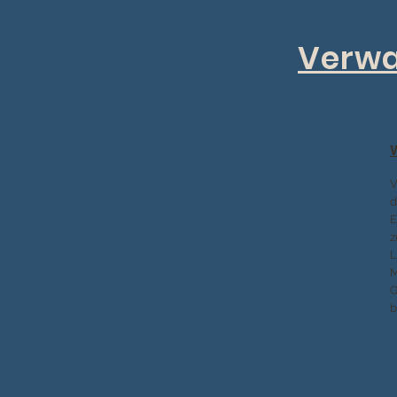
Verwa
V
d
E
z
L
M
G
b