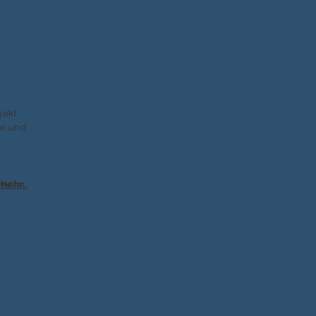
jekt
ie und
n
Notar,
mehr..
.