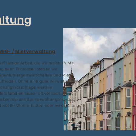
ltung
WEG- / Mietverwaltung
iel lästige Arbeit, die wir meistern.
Mit
igitalen Prozessen stellen wir
igentümergemeinschaften und Mieter
ufrieden. Ohne eine gute Verwaltung und
ösungsvorschläge werden
ehrfamilienhäuser oft vernachlässigt.
eben Sie uns das Verwaltungsmandat,
leibt ihr Wert erhalten oder wird gesteigert.
mehr..
.