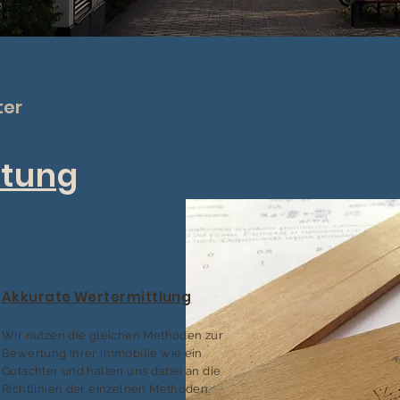
ter
tung
Akkurate Wertermittlung
Wir nutzen die gleichen Methoden zur
Bewertung Ihrer Immobilie wie ein
Gutachter und halten uns dabei an die
Richtlinien der einzelnen Methoden.