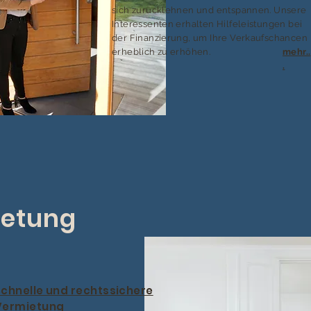
sich zurücklehnen und entspannen. Unsere
Interessenten erhalten Hilfeleistungen bei
der Finanzierung, um Ihre Verkaufschancen
erheblich zu erhöhen.
mehr..
.
etung
Schnelle und rechtssichere
Vermietung