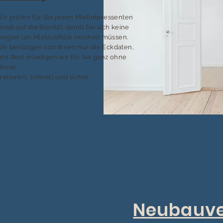
ir prüfen für Sie jeden Mietinteressenten
orab auf die Bonität, damit Sie sich keine
orgen um Mietausfälle machen müssen.
ir benötigen von Ihnen nur die Eckdaten,
en Rest erledigen wir für Sie ganz ohne
tress.
reiswert, schnell und sicher.
Neubauve