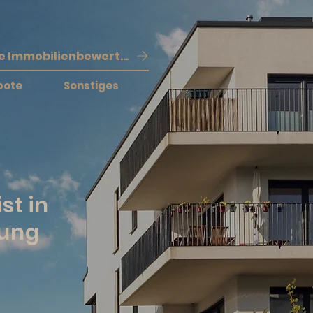
Kostenlose Immobilienbewertung
bote
Sonstiges
st in
ung