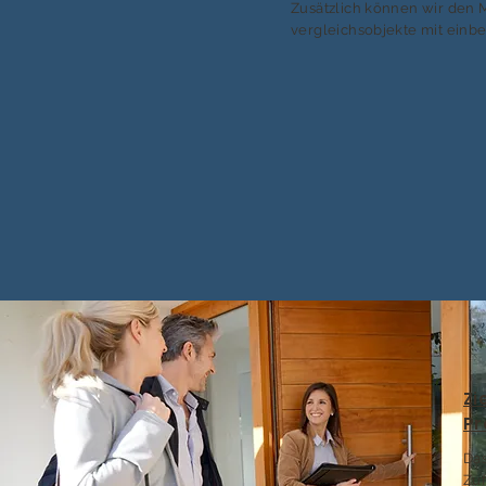
Zusätzlich können wir den 
vergleichsobjekte mit einb
Zi
Pr
Das
Zuf