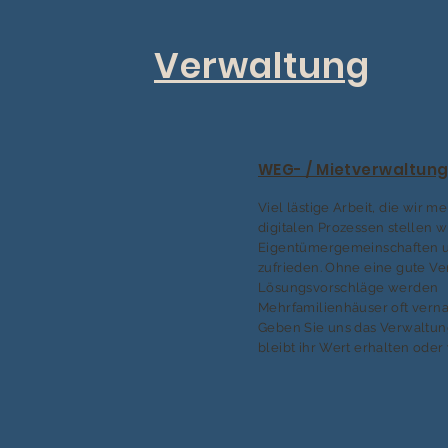
Verwaltung
WEG- / Mietverwaltun
Viel lästige Arbeit, die wir me
digitalen Prozessen stellen w
Eigentümergemeinschaften u
zufrieden. Ohne eine gute V
Lösungsvorschläge werden
Mehrfamilienhäuser oft verna
Geben Sie uns das Verwaltu
bleibt ihr Wert erhalten oder 