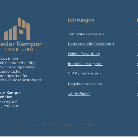
Leistungen
Immobilie verk
aufen
Professionelle Bewertung
Online Bewertung
 2011 in der
bilienbranche tätig,
Immobilienangebot
 wir Ihr kompetenter
persönlicher
VIP Kunde werden
rechpartner für
bilien im Münsterland.
Projektentwicklung
eder Kemper
Käuferfinder
obilien
enweg 11A
55 Münster
Copyright © 2023 Frieder Kemper Immobilien