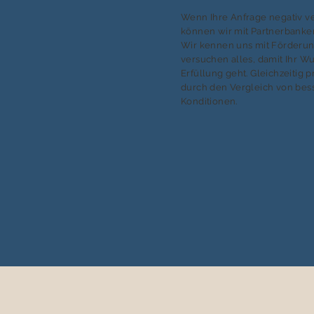
Wenn Ihre Anfrage negativ ver
können wir mit Partnerbanken
Wir kennen uns mit Förderu
versuchen alles, damit Ihr W
Erfüllung geht. Gleichzeitig p
durch den Vergleich von bes
Konditionen.