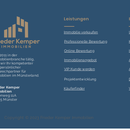
Leistungen
Immobilie verk
aufen
Professionelle Bewertung
Online Bewertung
 2011 in der
bilienbranche tätig,
Immobilienangebot
 wir Ihr kompetenter
persönlicher
VIP Kunde werden
rechpartner für
bilien im Münsterland.
Projektentwicklung
eder Kemper
Käuferfinder
obilien
enweg 11A
55 Münster
Copyright © 2023 Frieder Kemper Immobilien