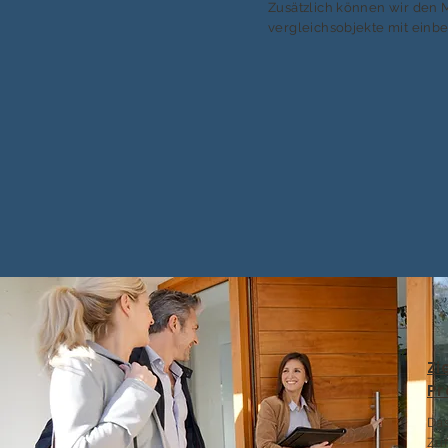
Zusätzlich können wir den 
vergleichsobjekte mit einb
Zi
Pr
Das
Zuf