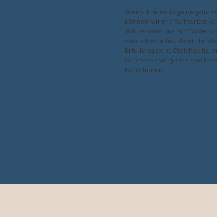
Wenn Ihre Anfrage negativ ver
können wir mit Partnerbanken
Wir kennen uns mit Förderu
versuchen alles, damit Ihr W
Erfüllung geht. Gleichzeitig p
durch den Vergleich von bes
Konditionen.