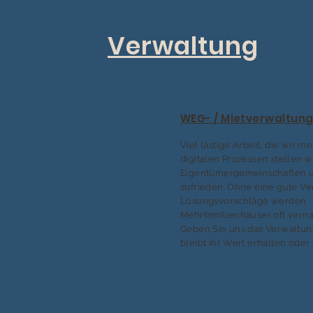
Verwaltung
WEG- / Mietverwaltun
Viel lästige Arbeit, die wir me
digitalen Prozessen stellen w
Eigentümergemeinschaften u
zufrieden. Ohne eine gute V
Lösungsvorschläge werden
Mehrfamilienhäuser oft verna
Geben Sie uns das Verwaltu
bleibt ihr Wert erhalten oder 