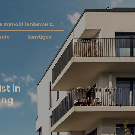
Kostenlose Immobilienbewertung
bote
Sonstiges
st in
ung