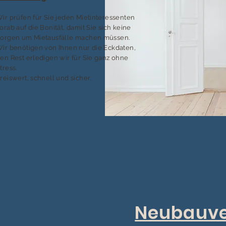
ir prüfen für Sie jeden Mietinteressenten
orab auf die Bonität, damit Sie sich keine
orgen um Mietausfälle machen müssen.
ir benötigen von Ihnen nur die Eckdaten,
en Rest erledigen wir für Sie ganz ohne
tress.
reiswert, schnell und sicher.
Neubauve