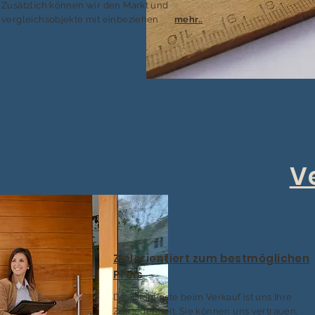
Zusätzlich können wir den Markt und
vergleichsobjekte mit einbeziehen
mehr..
.
V
Zielorientiert zum bestmöglichen
Preis
Das wichtigste beim Verkauf ist uns Ihre
Zufriedenheit. Sie können uns vertrauen,