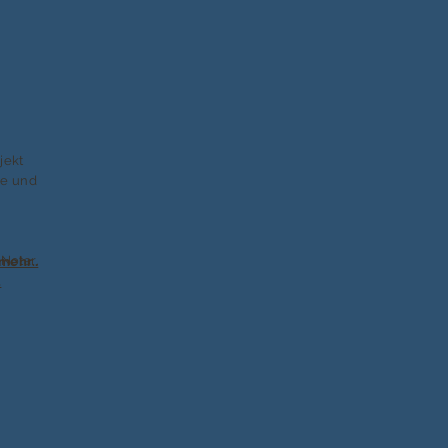
jekt
ie und
n
Notar,
mehr..
.