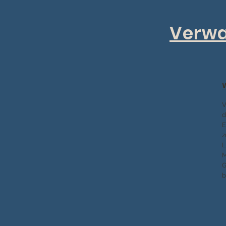
Verwa
V
d
E
z
L
M
G
b