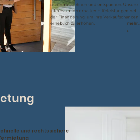
sich zurücklehnen und entspannen. Unsere
Interessenten erhalten Hilfeleistungen bei
der Finanzierung, um Ihre Verkaufschancen
erheblich zu erhöhen.
mehr..
.
etung
Schnelle und rechtssichere
Vermietung