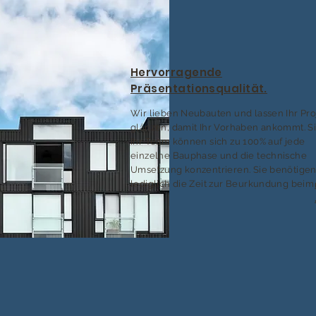
Hervorragende
Präsentationsqualität.
Wir lieben Neubauten und lassen Ihr Pro
glänzen, damit Ihr Vorhaben ankommt. S
Ihr Team können sich zu 100% auf jede
einzelne Bauphase und die technische
Umsetzung konzentrieren. Sie benötige
lediglich die Zeit zur Beurkundung beim 