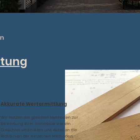
en
tung
Akkurate Wertermittlung
Wir nutzen die gleichen Methoden zur
Bewertung Ihrer Immobilie wie ein
Gutachter und halten uns dabei an die
Richtlinien der einzelnen Methoden.