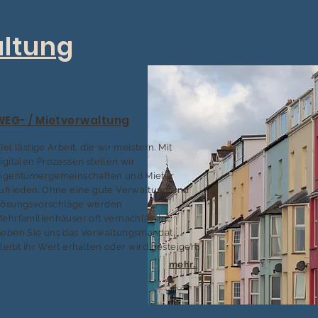
ltung
WEG- / Mietverwaltung
iel lästige Arbeit, die wir meistern.
Mit
igitalen Prozessen stellen wir
igentümergemeinschaften und Mieter
ufrieden. Ohne eine gute Verwaltung und
ösungsvorschläge werden
ehrfamilienhäuser oft vernachlässigt.
eben Sie uns das Verwaltungsmandat,
leibt ihr Wert erhalten oder wird gesteigert.
mehr..
.