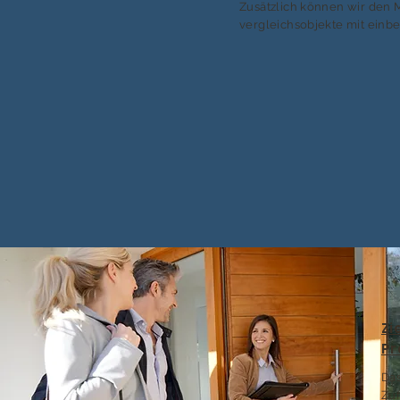
Zusätzlich können wir den 
vergleichsobjekte mit einb
Zi
Pr
Das
Zuf