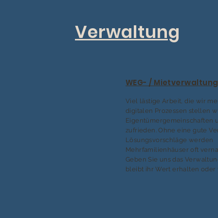
Verwaltung
WEG- / Mietverwaltun
Viel lästige Arbeit, die wir me
digitalen Prozessen stellen w
Eigentümergemeinschaften u
zufrieden. Ohne eine gute V
Lösungsvorschläge werden
Mehrfamilienhäuser oft verna
Geben Sie uns das Verwaltu
bleibt ihr Wert erhalten oder 