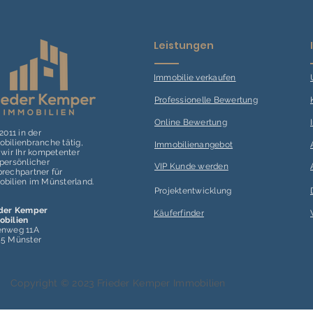
Leistungen
Immobilie verk
aufen
Professionelle Bewertung
Online Bewertung
 2011 in der
bilienbranche tätig,
Immobilienangebot
 wir Ihr kompetenter
persönlicher
VIP Kunde werden
rechpartner für
bilien im Münsterland.
Projektentwicklung
eder Kemper
Käuferfinder
obilien
enweg 11A
55 Münster
Copyright © 2023 Frieder Kemper Immobilien