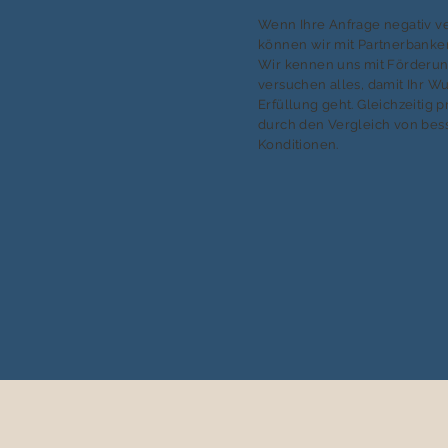
Wenn Ihre Anfrage negativ ver
können wir mit Partnerbanken
Wir kennen uns mit Förderu
versuchen alles, damit Ihr W
Erfüllung geht. Gleichzeitig p
durch den Vergleich von bes
Konditionen.