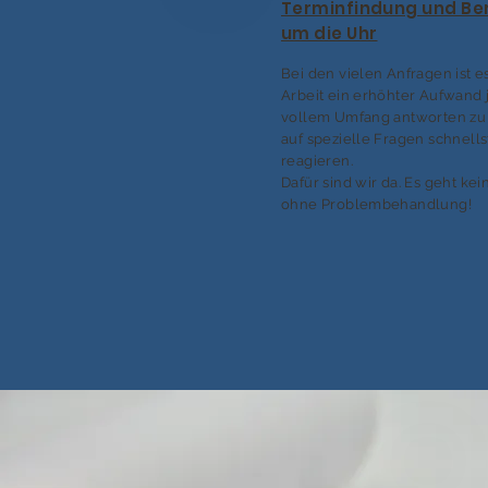
Terminfindung und Be
um die Uhr
Bei den vielen Anfragen ist e
Arbeit ein erhöhter Aufwand 
vollem Umfang antworten zu
auf spezielle Fragen schnell
reagieren.
Dafür sind wir da. Es geht kei
ohne Problembehandlung!