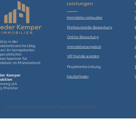
Leistungen
Immobilie verk
aufen
Professionelle Bewertung
Online Bewertung
 2011 in der
bilienbranche tätig,
Immobilienangebot
 wir Ihr kompetenter
persönlicher
VIP Kunde werden
rechpartner für
bilien im Münsterland.
Projektentwicklung
eder Kemper
Käuferfinder
obilien
enweg 11A
55 Münster
Copyright © 2023 Frieder Kemper Immobilien