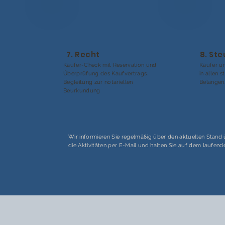
7. Recht
8. St
Käufer-Check mit Reservation und
Käufer un
Überprüfung des Kaufvertrags.
in allen 
Begleitung zur notariellen
Belangen
Beurkundung
Wir informieren Sie regelmäßig über den aktuellen Stand
die Aktivitäten per E-Mail und halten Sie auf dem laufend