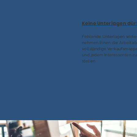
Keine Unterlagen dür
Fehlende Unterlagen wirken
nehmen Ihnen die Arbeit ab
vollständige Verkaufsmappe
und jedem Interessenten z
stellen.