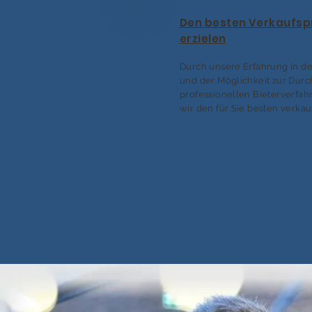
Den besten Verkaufsp
erzielen
Durch unsere Erfahrung in de
und der Möglichkeit zur Dur
professionellen Bieterverfah
wir den für Sie besten verkau