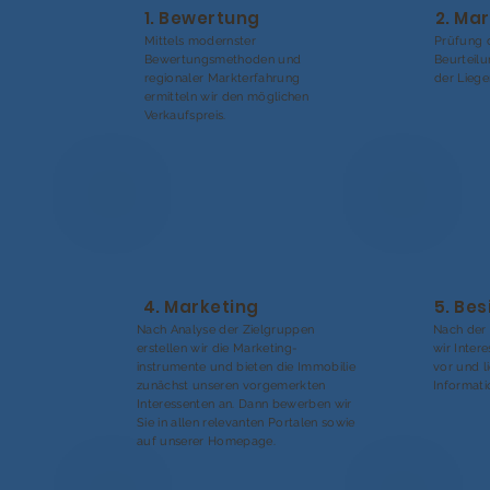
1. Bewertung
2. Ma
Mittels modernster
Prüfung 
Bewertungsmethoden und
Beurteil
regionaler Markterfahrung
der Liege
ermitteln wir den möglichen
Verkaufspreis.
4. Marketing
5. Be
Nach Analyse der Zielgruppen
Nach der 
erstellen wir die Marketing-
wir Inter
instrumente und bieten die Immobilie
vor und l
zunächst unseren vorgemerkten
Informati
Interessenten an. Dann bewerben wir
Sie in allen relevanten Portalen sowie
auf unserer Homepage.