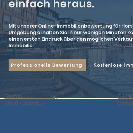
einfach heraus.
Mit unserer Online-Immobilienbewertung für Hor
Umgebung erhalten Sie in nur wenigen Minuten k
einen ersten Eindruck über den möglichen Verkauf
Immobilie.
Professionelle Bewertung
Kostenlose Im
Telefon +49
E-Mail
(0)176 - 2120 1647
Wohne