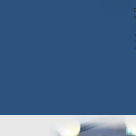
D
u
p
w