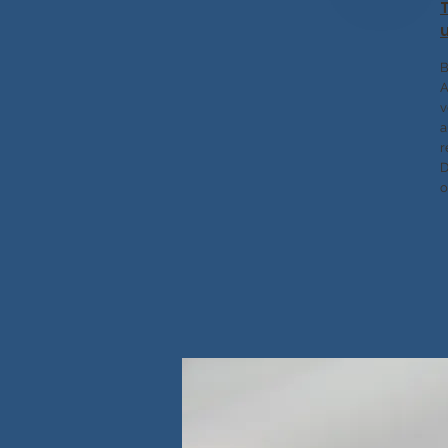
B
A
v
a
r
D
o