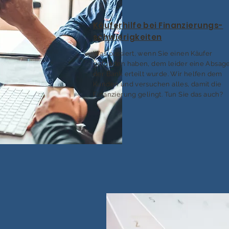
Käuferhilfe bei Finanzierungs-
schwierigkeiten
Was passiert, wenn Sie einen Käufer
gefunden haben, dem leider eine Absag
der Bank erteilt wurde. Wir helfen dem
Kunden und versuchen alles, damit die
Finanzierung gelingt. Tun Sie das auch?