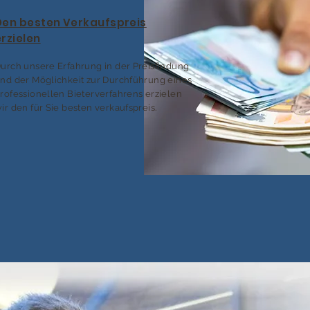
Den besten Verkaufspreis
erzielen
urch unsere Erfahrung in der Preisfindung
nd der Möglichkeit zur Durchführung eines
rofessionellen Bieterverfahrens erzielen
ir den für Sie besten verkaufspreis.