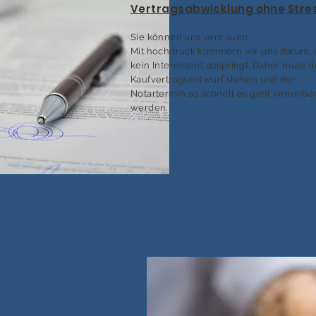
Vertragsabwicklung ohne Stre
Sie können uns vertrauen.
Mit hochdruck kümmern wir uns darum, 
kein Interessent abspringt. Daher muss d
Kaufvertragsentwurf stehen und der
Notartermin so schnell es geht vereinbar
werden.