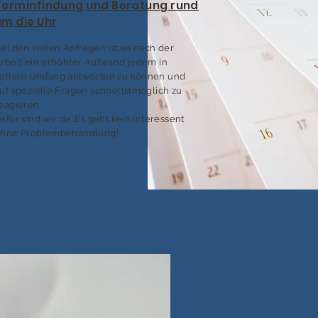
Terminfindung und Beratung rund
um die Uhr
ei den vielen Anfragen ist es nach der
rbeit ein erhöhter Aufwand jedem in
ollem Umfang antworten zu können und
uf spezielle Fragen schnellstmöglich zu
eagieren.
afür sind wir da. Es geht kein Interessent
hne Problembehandlung!