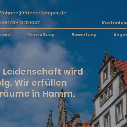
Wohnen@friederkemper.de
+49 176 - 2120 1647
rkauf
Verwaltung
Bewertung
Ange
 Leidenschaft wird
olg. Wir erfüllen
räume in Hamm.