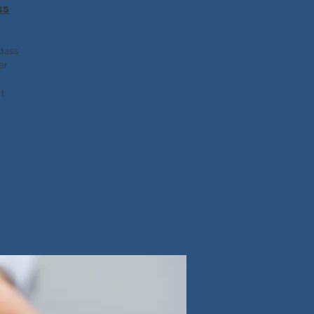
ss
dass
er
t