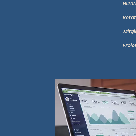
Hilfe
Bera
Mitg
Freie