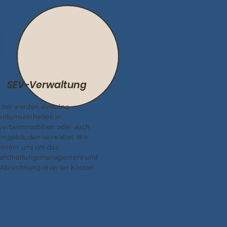
SEV-Verwaltung
rbei werden einzelne
entumseinheiten in
erbeimmobilien oder auch
ngebäuden verwaltet. Wir
mern uns um das
tandhaltungsmanagement und
 Abrechnung diverser Kosten.