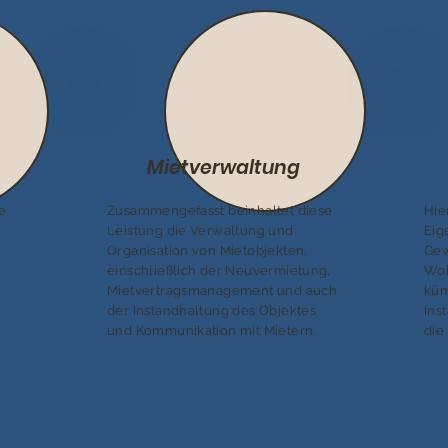
Mietverwaltung
e
Zusammengefasst beinhaltet diese
Hie
r
Leistung die Verwaltung und
Eig
Organisation von Mietobjekten,
Gew
einschließlich der Neuvermietung,
Woh
Mietvertragsmanagement und auch
küm
der Instandhaltung des Objektes
Ins
und Kommunikation mit Mietern.
die