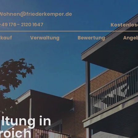
Wohnen@friederkemper.de
+49 176 - 2120 1647
rkauf
Verwaltung
Bewertung
Ange
ltung in
roich