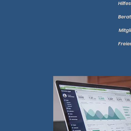
Hilfe
Bera
Mitg
Freie