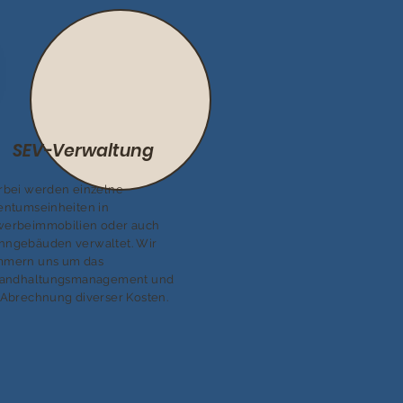
SEV-Verwaltung
rbei werden einzelne
entumseinheiten in
erbeimmobilien oder auch
ngebäuden verwaltet. Wir
mern uns um das
tandhaltungsmanagement und
 Abrechnung diverser Kosten.