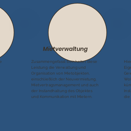
Mietverwaltung
e
Zusammengefasst beinhaltet diese
Hie
r
Leistung die Verwaltung und
Eig
Organisation von Mietobjekten,
Gew
einschließlich der Neuvermietung,
Woh
Mietvertragsmanagement und auch
küm
der Instandhaltung des Objektes
Ins
und Kommunikation mit Mietern.
die