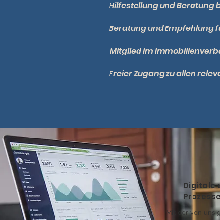
Hilfestellung und Beratung 
Beratung und Empfehlung
Mitglied im Immobilienverb
Freier Zugang zu allen rele
Digitale 
Prozess
Mit der von uns 