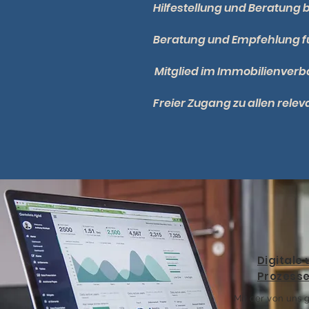
Hilfestellung und Beratung 
Beratung und Empfehlung
Mitglied im Immobilienverb
Freier Zugang zu allen rele
Digitale 
Prozess
Mit der von uns 