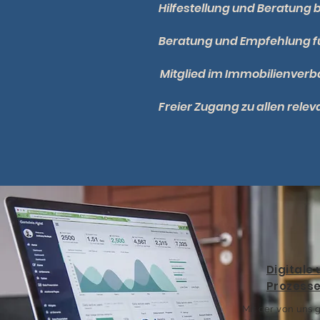
Hilfestellung und Beratung 
Beratung und Empfehlung
Mitglied im Immobilienverb
Freier Zugang zu allen rele
Digitale 
Prozess
Mit der von uns 