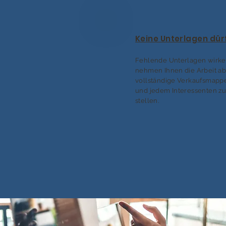
Keine Unterlagen dür
Fehlende Unterlagen wirken
nehmen Ihnen die Arbeit ab
vollständige Verkaufsmappe
und jedem Interessenten z
stellen.