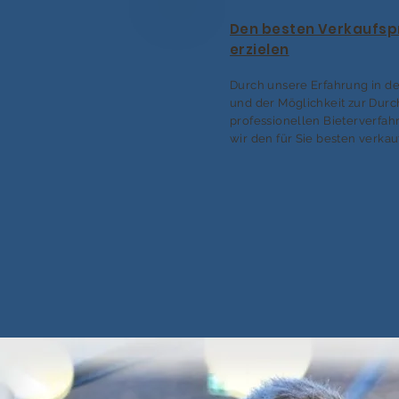
Den besten Verkaufsp
erzielen
Durch unsere Erfahrung in de
und der Möglichkeit zur Dur
professionellen Bieterverfah
wir den für Sie besten verkau