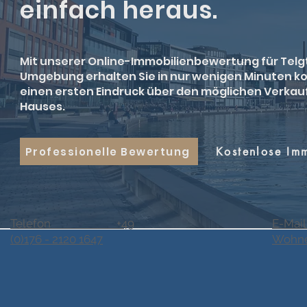
einfach heraus.
Mit unserer Online-Immobilienbewertung für Telg
Umgebung erhalten Sie in nur wenigen Minuten k
einen ersten Eindruck über den möglichen Verkau
Hauses.
Professionelle Bewertung
Kostenlose Im
Telefon +49
E-Mail
(0)176 - 2120 1647
Wohne