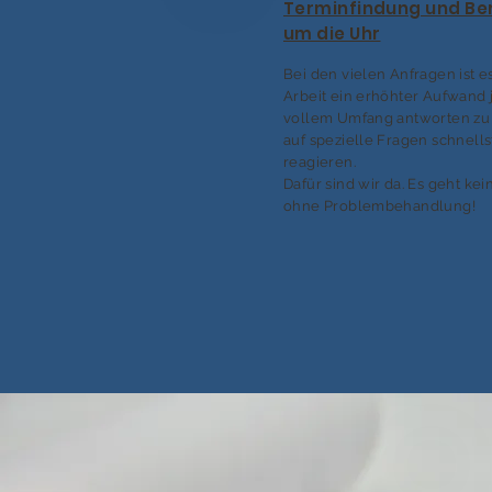
Terminfindung und Be
um die Uhr
Bei den vielen Anfragen ist e
Arbeit ein erhöhter Aufwand 
vollem Umfang antworten zu
auf spezielle Fragen schnell
reagieren.
Dafür sind wir da. Es geht kei
ohne Problembehandlung!