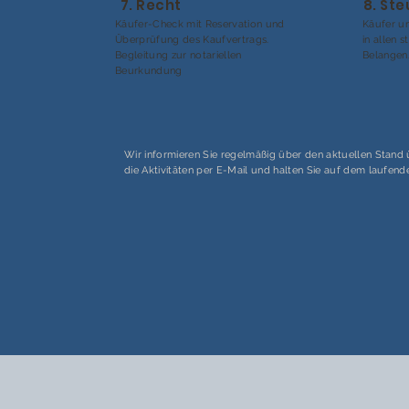
7. Recht
8. St
Käufer-Check mit Reservation und
Käufer un
Überprüfung des Kaufvertrags.
in allen 
Begleitung zur notariellen
Belangen
Beurkundung
Wir informieren Sie regelmäßig über den aktuellen Stand
die Aktivitäten per E-Mail und halten Sie auf dem laufend