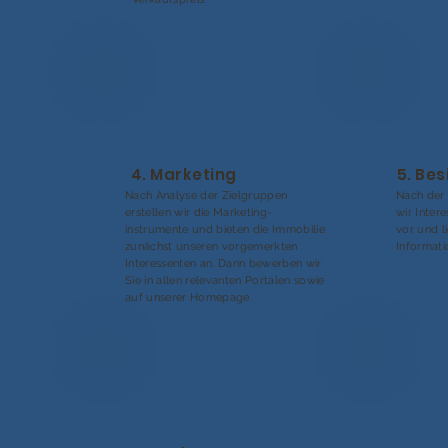
4. Marketing
5. Be
Nach Analyse der Zielgruppen
Nach der 
erstellen wir die Marketing-
wir Inter
instrumente und bieten die Immobilie
vor und l
zunächst unseren vorgemerkten
Informati
Interessenten an. Dann bewerben wir
Sie in allen relevanten Portalen sowie
auf unserer Homepage.