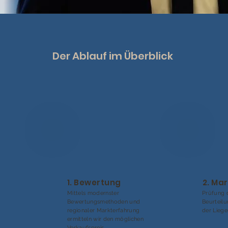
Der Ablauf im Überblick
1. Bewertung
2. Ma
Mittels modernster
Prüfung 
Bewertungsmethoden und
Beurteil
regionaler Markterfahrung
der Liege
ermitteln wir den möglichen
Verkaufspreis.