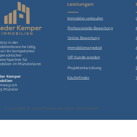
Leistungen
Immobilie verk
aufen
Professionelle Bewertung
Online Bewertung
 2011 in der
bilienbranche tätig,
Immobilienangebot
 wir Ihr kompetenter
persönlicher
VIP Kunde werden
rechpartner für
bilien im Münsterland.
Projektentwicklung
eder Kemper
Käuferfinder
obilien
enweg 11A
55 Münster
Copyright © 2023 Frieder Kemper Immobilien