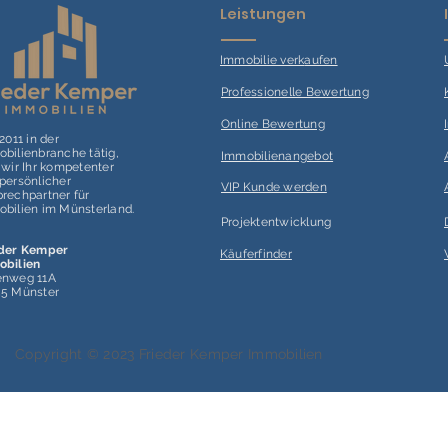
Leistungen
Immobilie verk
aufen
Professionelle Bewertung
Online Bewertung
 2011 in der
bilienbranche tätig,
Immobilienangebot
 wir Ihr kompetenter
persönlicher
VIP Kunde werden
rechpartner für
bilien im Münsterland.
Projektentwicklung
eder Kemper
Käuferfinder
obilien
enweg 11A
55 Münster
Copyright © 2023 Frieder Kemper Immobilien