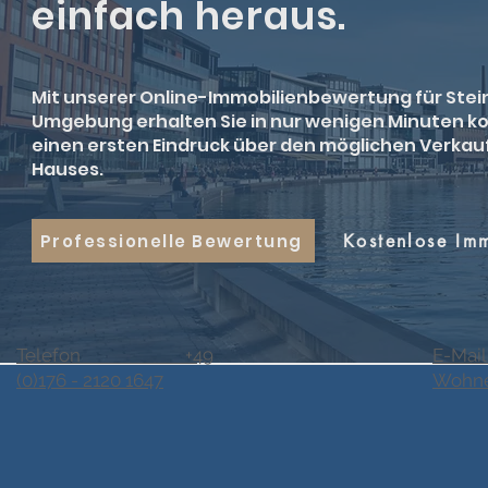
einfach heraus.
Mit unserer Online-Immobilienbewertung für Stei
Umgebung erhalten Sie in nur wenigen Minuten k
einen ersten Eindruck über den möglichen Verkau
Hauses.
Professionelle Bewertung
Kostenlose Im
Telefon +49
E-Mail
(0)176 - 2120 1647
Wohne