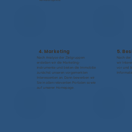
4. Marketing
5. Be
Nach Analyse der Zielgruppen
Nach der 
erstellen wir die Marketing-
wir Inter
instrumente und bieten die Immobilie
vor und l
zunächst unseren vorgemerkten
Informati
Interessenten an. Dann bewerben wir
Sie in allen relevanten Portalen sowie
auf unserer Homepage.