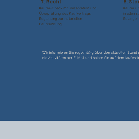
7. Recht
8. St
Käufer-Check mit Reservation und
Käufer un
Überprüfung des Kaufvertrags.
in allen 
Begleitung zur notariellen
Belangen
Beurkundung
Wir informieren Sie regelmäßig über den aktuellen Stand
die Aktivitäten per E-Mail und halten Sie auf dem laufend