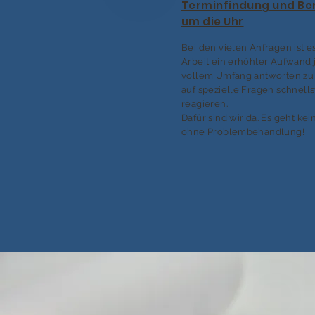
Terminfindung und Be
um die Uhr
Bei den vielen Anfragen ist e
Arbeit ein erhöhter Aufwand 
vollem Umfang antworten zu
auf spezielle Fragen schnell
reagieren.
Dafür sind wir da. Es geht kei
ohne Problembehandlung!