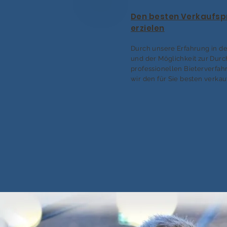
Den besten Verkaufsp
erzielen
Durch unsere Erfahrung in de
und der Möglichkeit zur Dur
professionellen Bieterverfah
wir den für Sie besten verkau