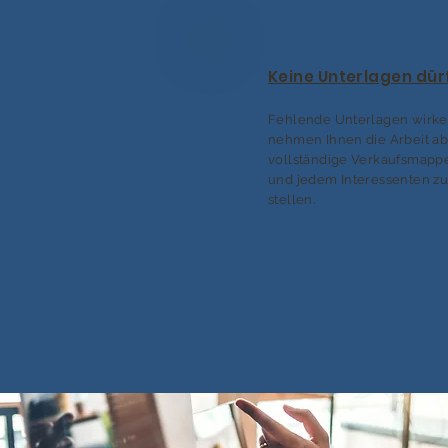
Keine Unterlagen dür
Fehlende Unterlagen wirken
nehmen Ihnen die Arbeit ab
vollständige Verkaufsmappe
und jedem Interessenten z
stellen.