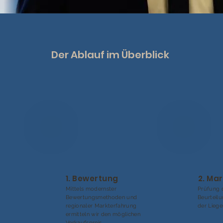
Der Ablauf im Überblick
1. Bewertung
2. Ma
Mittels modernster
Prüfung 
Bewertungsmethoden und
Beurteil
regionaler Markterfahrung
der Liege
ermitteln wir den möglichen
Verkaufspreis.